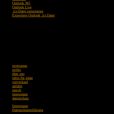
Outlook 365
Outlook Live
.ics-Datei exportieren
Exportiere Outlook .ics Datei
Schmidtstraße 12 · 60326 Frankfurt
Tel. +49 (0)69 75089973
Postanschrift: Zeil 22 · 60313 Frankfurt
Wir bitten um Verständnis,
dass Emails nur unregelmäßig
beantwortet werden.
programm
archiv
über uns
infos für gäste
vorverkauf
anfahrt
merch
impressum
datenschutz
Impressum
Datenschutzerklärung