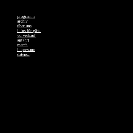
programm
archiv
über uns
infos für gäste
vorverkauf
anfahrt
1 Veranstaltung found.
merch
impressum
datenschutz