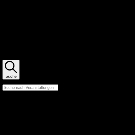
Veranstaltungen Suche und Ansichten,
Navigation
Suche
Bitte Schlüsselwort eingeben. Suche nach Veranstaltungen Schlüsselwort.