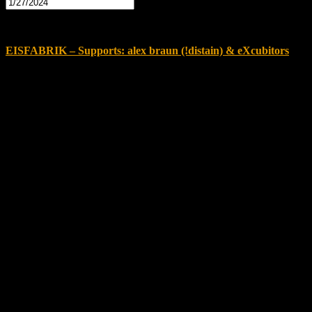
20:00
Januar 27, 2024 @ 20:00
-
22:00
EISFABRIK – Supports: alex braun (!distain) & eXcubitors