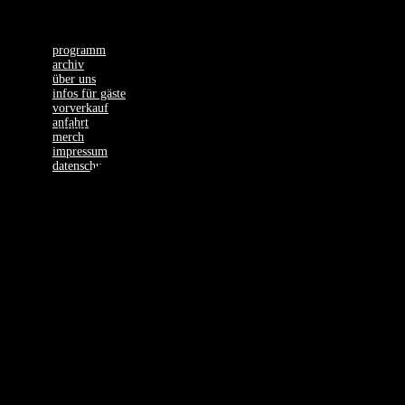
programm
archiv
über uns
infos für gäste
vorverkauf
anfahrt
1 Veranstaltung found.
merch
impressum
datenschutz