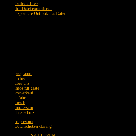
Outlook Live
.ics-Datei exportieren
Exportiere Outlook .ics Datei
Schmidtstraße 12 · 60326 Frankfurt
Tel. +49 (0)69 75089973
Postanschrift: Zeil 22 · 60313 Frankfurt
Wir bitten um Verständnis,
dass Emails nur unregelmäßig
beantwortet werden.
programm
archiv
über uns
infos für gäste
vorverkauf
anfahrt
merch
impressum
datenschutz
Impressum
Datenschutzerklärung
Made with
♥
by
SKILLEVEN
, Essen