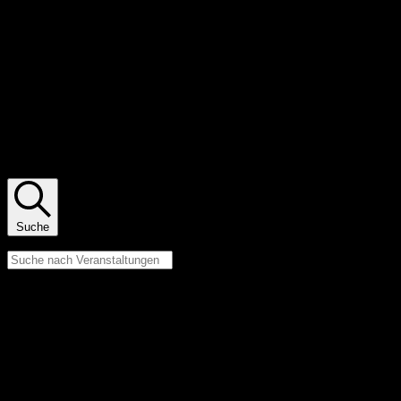
Veranstaltungen Suche und Ansichten,
Navigation
Suche
Bitte Schlüsselwort eingeben. Suche nach Veranstaltungen Schlüsselwort.