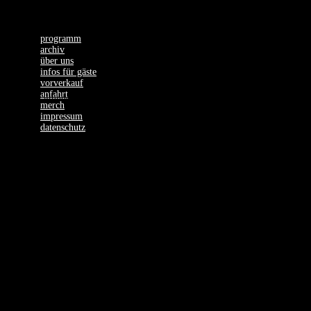
programm
archiv
über uns
infos für gäste
vorverkauf
anfahrt
2 Veranstaltungen found.
merch
impressum
datenschutz