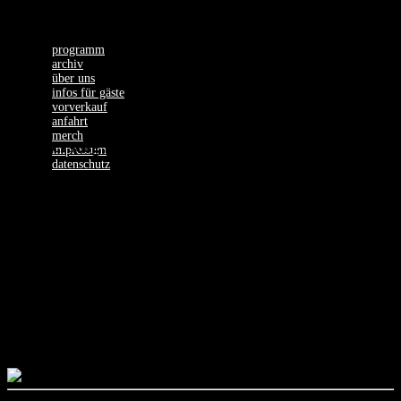
programm
archiv
über uns
infos für gäste
vorverkauf
anfahrt
merch
Donnerstag, 08.02.24
impressum
datenschutz
TROPIKEL
LTD.