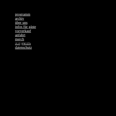
programm
archiv
über uns
infos für gäste
vorverkauf
anfahrt
merch
Dienstag, 29.04.25
impressum
datenschutz
THROWN (sold
out!!!) – With
Special Guests: