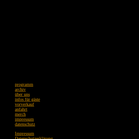
Wer seine Karte bei einer der bekannten VVK-Stellen erworben hat, kann
dort sein Geld zurückerhalten.
Ich kann gar nicht sagen, wie leid es mir tut - für uns alle."
Thomas Godoj
Schmidtstraße 12 · 60326 Frankfurt
Tel. +49 (0)69 75089973
Postanschrift: Zeil 22 · 60313 Frankfurt
Wir bitten um Verständnis,
dass Emails nur unregelmäßig
beantwortet werden.
programm
archiv
über uns
infos für gäste
vorverkauf
anfahrt
merch
impressum
datenschutz
Impressum
Datenschutzerklärung