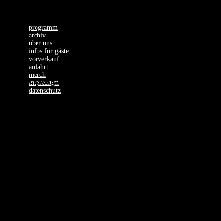
programm
archiv
über uns
infos für gäste
vorverkauf
anfahrt
merch
Donnerstag, 10.03.22
impressum
datenschutz
THOMAS
GODOJ –
ABGESAGT!