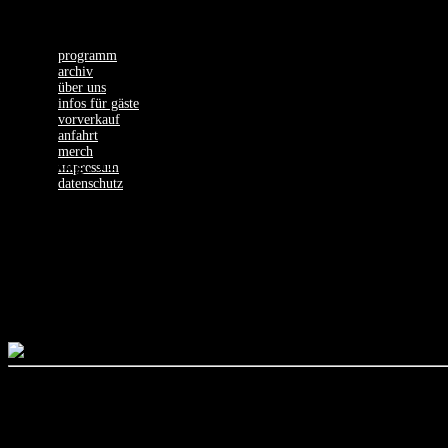
programm
archiv
über uns
infos für gäste
vorverkauf
anfahrt
merch
Samstag, 11.11.23
impressum
datenschutz
THE
THERAPY?
To mark the release of their new and 16th album HARD COLD FIRE Therapy? 