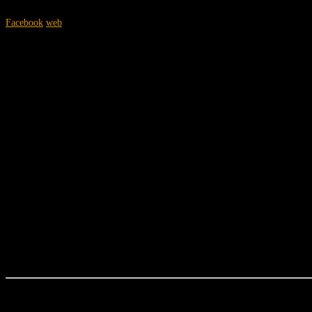
Anlässlich der Veröffentlichung ihres neuen und 16. Albums HARD COLD F
Facebook
web
BOKASSA