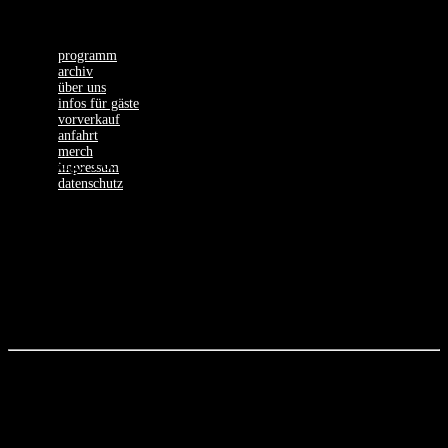
programm
archiv
über uns
infos für gäste
vorverkauf
anfahrt
merch
Montag, 16.03.26
impressum
datenschutz
ROMERO
Cold Life Entertainment presents
Nach seiner ausverkauften „Was sind Raves?“-Tour 2025 und dem
erfolgreichen Release