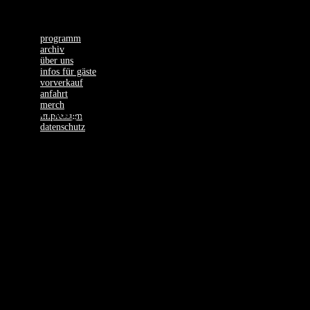
programm
archiv
über uns
infos für gäste
vorverkauf
anfahrt
merch
Donnerstag, 28.03.24
impressum
datenschutz
LANCE
BUTTERS –
SOLD OUT!