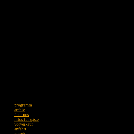
Schmidtstraße 12 · 60326 Frankfurt
Tel. +49 (0)69 75089973
Postanschrift: Zeil 22 · 60313 Frankfurt
Wir bitten um Verständnis,
dass Emails nur unregelmäßig
beantwortet werden.
programm
archiv
über uns
infos für gäste
vorverkauf
anfahrt
merch