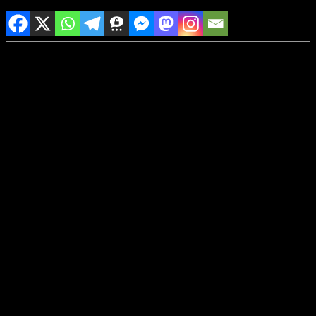
teil das gerne:
Presented by Live Nation KING WOMAN
Band um Sängerin und Songwriterin Kris Esfandiari
In der Musik von King Woman vermischt Kris Esfandiari (Dalmatian,
Miserable,
NGHTCRWLR und Sugar High) verschiedene Einflüsse. Das Resultat ist
ein energetischer
und atmosphärischer Mix aus Drone, Shoegaze, Doom- sowie Post-Metal,
der in seiner
Intensität an Chelsea Wolfe erinnert, so Visions über das aktuelle Album
„Celestial
Blues“. Gemeinsam mit Schlagzeuger Joey Raygoza und Gitarrist/Bassist
Peter
Arensdorf ist aus dem einstigen Soloprojekt Esfandiaris längst eine
gestandene Band
geworden, die sich mit neuen Einflüssen kontinuierlich weiterentwickelt
und mit den
bisher veröffentlichten beiden Alben weltweit für Aufsehen gesorgt hat. Im
Juli 2026
feiern King Woman das fünfjährige Jubiläum ihrer zweiten LP mit vier
exklusiven USA-
Shows. Im Oktober kommt die Band im Rahmen einer Europatournee dann