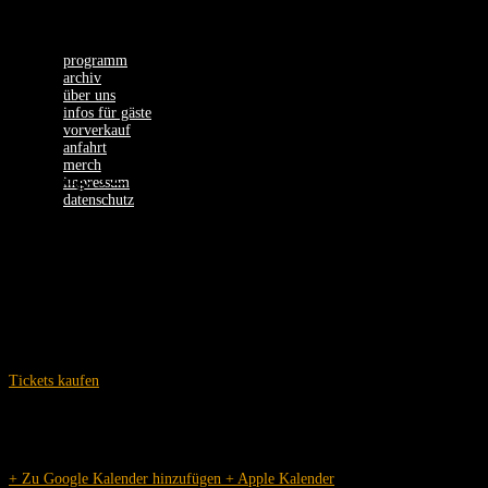
programm
archiv
über uns
infos für gäste
vorverkauf
anfahrt
merch
Montag, 12.10.26
impressum
datenschutz
KING WOMAN
Tickets kaufen
Einlass:
19:00 Uhr
Beginn:
20:00 Uhr
+ Zu Google Kalender hinzufügen
+ Apple Kalender