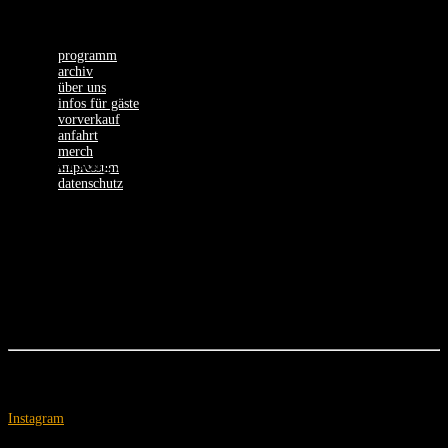
programm
archiv
über uns
infos für gäste
vorverkauf
anfahrt
merch
Donnerstag, 13.02.25
impressum
datenschutz
FLORENTINA
FLORENTINA
Instagram