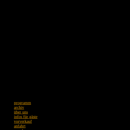
Schmidtstraße 12 · 60326 Frankfurt
Tel. +49 (0)69 75089973
Postanschrift: Zeil 22 · 60313 Frankfurt
Wir bitten um Verständnis,
dass Emails nur unregelmäßig
beantwortet werden.
programm
archiv
über uns
infos für gäste
vorverkauf
anfahrt