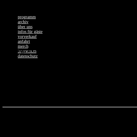
programm
archiv
über uns
infos für gäste
vorverkauf
anfahrt
merch
Montag, 21.10.24
impressum
datenschutz
FA
FANFARE CIOCARLIA
Jump Around Tour 2024