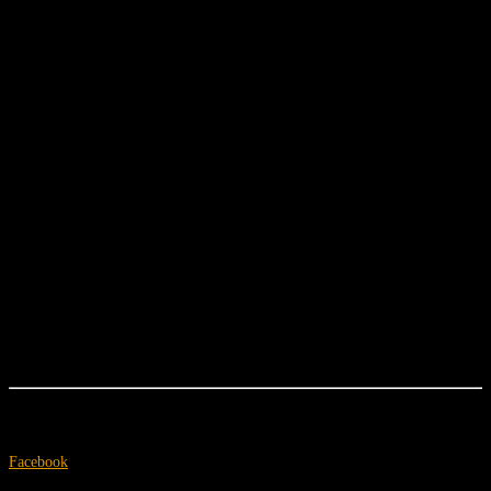
Lulu & die Einhornfarm
Facebook