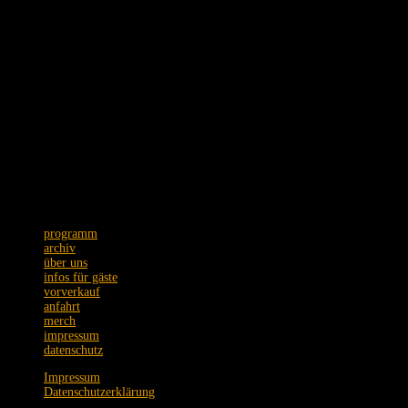
im Rhein- Main Gebiet gespielt. Seit dem Festival Sommer 2018, rund um
ihre "Frischluft Tour", haben sich Frau Ruth, in der Region und über die
Region um Frankfurt hinaus, einen Namen gemacht. Die Texte laden zum
Träumen und die verträumen Melodien zum Tanzen ein
Schmidtstraße 12 · 60326 Frankfurt
Tel. +49 (0)69 75089973
Postanschrift: Zeil 22 · 60313 Frankfurt
Wir bitten um Verständnis,
dass Emails nur unregelmäßig
beantwortet werden.
programm
archiv
über uns
infos für gäste
vorverkauf
anfahrt
merch
impressum
datenschutz
Impressum
Datenschutzerklärung