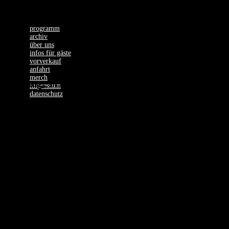
programm
archiv
über uns
infos für gäste
vorverkauf
anfahrt
merch
Sonntag, 17.04.22
impressum
datenschutz
ELFMORGEN
– Support: Lulu
& die