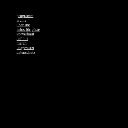
programm
archiv
über uns
infos für gäste
vorverkauf
anfahrt
merch
Samstag, 02.11.24
impressum
datenschutz
DENNIS DIES
DAS – Rave
GTS Tour 2025