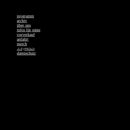
programm
archiv
über uns
infos für gäste
vorverkauf
anfahrt
merch
Samstag, 30.09.23
impressum
datenschutz
CENTHRON –
Support:
ACCESSORY