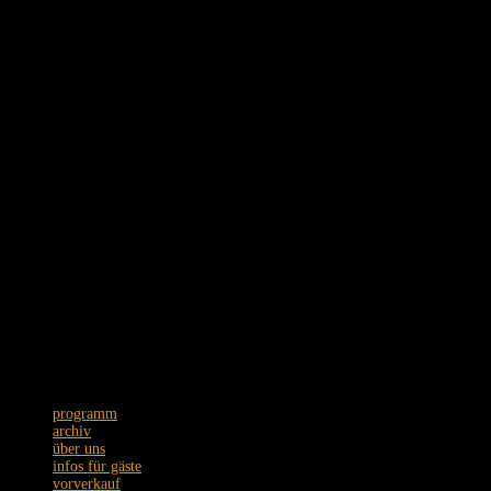
Schmidtstraße 12 · 60326 Frankfurt
Tel. +49 (0)69 75089973
Postanschrift: Zeil 22 · 60313 Frankfurt
Wir bitten um Verständnis,
dass Emails nur unregelmäßig
beantwortet werden.
programm
archiv
über uns
infos für gäste
vorverkauf