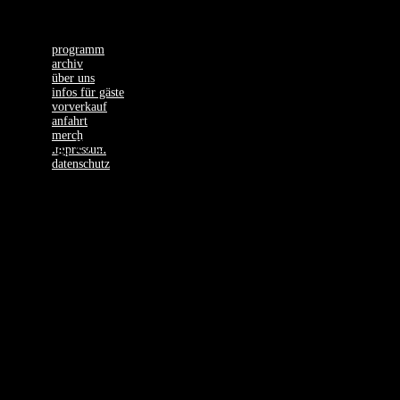
programm
archiv
über uns
infos für gäste
vorverkauf
anfahrt
merch
Freitag, 27.10.23
impressum
datenschutz
100 KILO
HERZ + Special
Guest